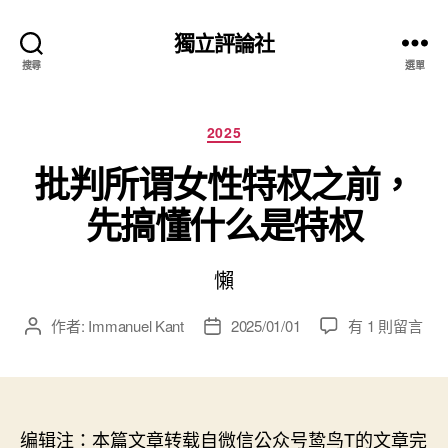
獨立評論社
搜尋
選單
分
2025
類
批判所谓女性特权之前，
先搞懂什么是特权
懶
在
作者:
Immanuel Kant
2025/01/01
有 1 則留言
文
文
〈批
章
章
判
作
發
所
者
佈
谓
日
女
编辑注：本篇文章转载自微信公众号鸷鸟T的文章完
期