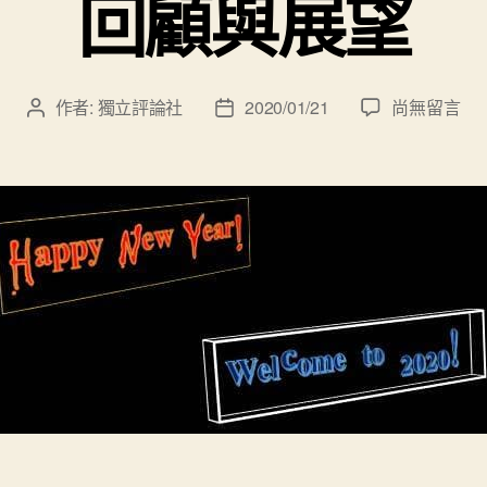
回顧與展望
在
作者:
獨立評論社
2020/01/21
尚無留言
文
文
〈回
章
章
顧
作
發
與
者
佈
展
日
望〉
期
中