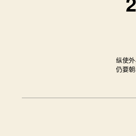
纵使外
仍要朝