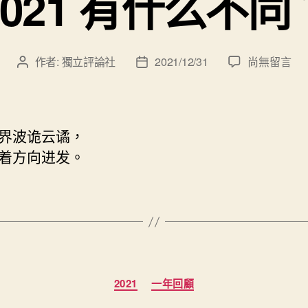
2021 有什么不同
在
作者:
獨立評論社
2021/12/31
尚無留言
文
文
〈2021
章
章
有
作
發
什
者
佈
么
日
界波诡云谲，
不
期
着方向进发。
同？〉
中
分
2021
一年回顧
類