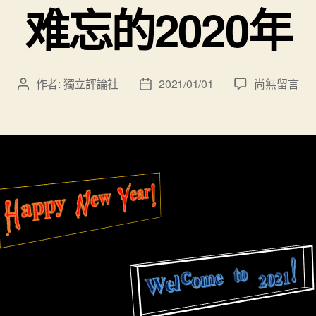
难忘的2020年
在
作者:
獨立評論社
2021/01/01
尚無留言
文
文
〈难
章
章
忘
作
發
的
者
佈
2020
日
年〉
期
中