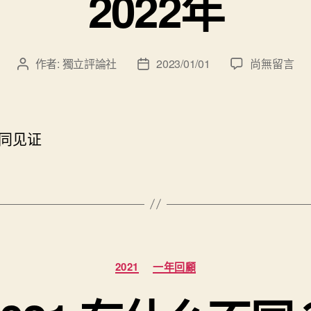
2022年
在
作者:
獨立評論社
2023/01/01
尚無留言
文
文
〈2022
章
章
年〉
作
發
中
者
佈
日
同见证
期
分
2021
一年回顧
類