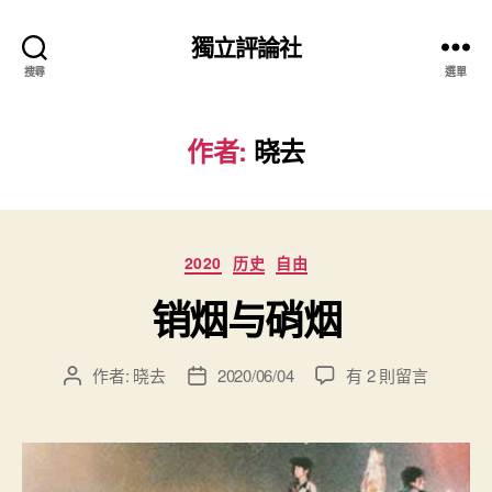
獨立評論社
搜尋
選單
作者:
晓去
分
2020
历史
自由
類
销烟与硝烟
在
作者:
晓去
2020/06/04
有 2 則留言
文
文
〈销
章
章
烟
作
發
与
者
佈
硝
日