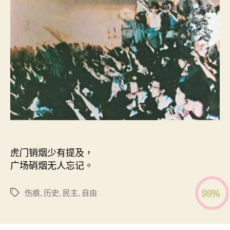
烟〉
期
中
虎门销烟少有提及，
广场硝烟无人忘记。
伤痕
,
历史
,
民主
,
自由
標
籤