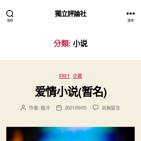
獨立評論社
搜尋
選單
分類:
小说
分
2021
小说
類
爱情小说(暂名)
在
作者:
極冷
2021/09/05
尚無留言
文
文
〈爱
章
章
情
作
發
小
者
佈
说
日