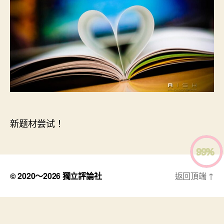
(暂
期
名)〉
中
新题材尝试！
© 2020～2026
獨立評論社
返回頂端
↑